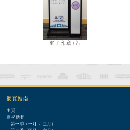
電子印章+站
網頁指南
主頁
慶祝活動
第一季 (一月 - 三月)