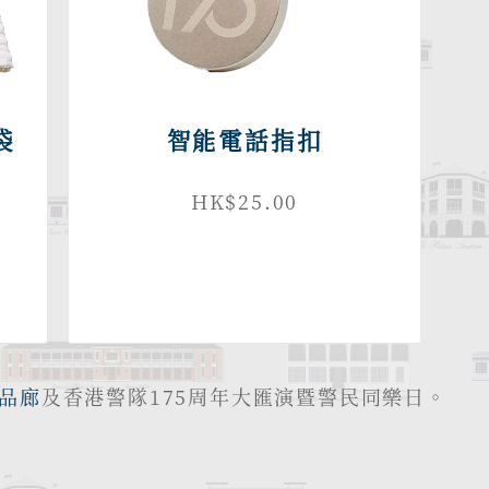
袋
智能電話指扣
HK$25.00
品廊
及香港警隊175周年大匯演暨警民同樂日。