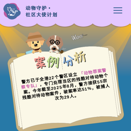
「
动
物
罪
案
警
察
专
队
警方已于全港22个警区设立
，
专
门
处
理
的
残
酷
对
待
动
物
个
案
。
今
年
截
至2025
，
警
方
接
获55
残
酷
对
动
物
案
件
，
破
案
率
达51%
，
被
捕
次
为29
人
当
区
宗
」
年8
月
人
待
。