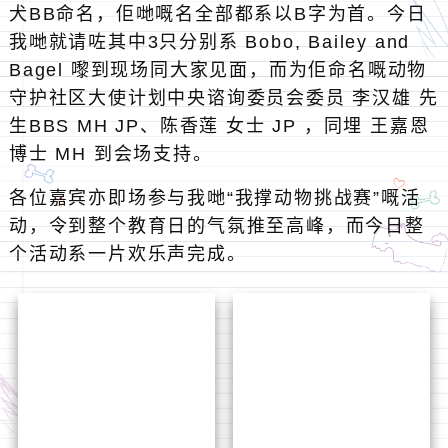
犬BB命名，佢哋嘅名全部都系以B字为首。今日
我哋就请咗其中3只分别系 Bobo, Bailey and
Bagel 嚟到现场同大家见面，而为佢命名嘅动物
守护社区大使计划中央谘询委员会委员 李汉雄 先
生BBS MH JP、陈香莲 女士 JP ，同埋 王嘉恩
博士 MH 到会场支持。
各位嘉宾亦即场参与我哋“我撑动物挑战赛”嘅活
动，令到整个教育日的气氛推至高峰，而今日整
个活动系一片欢乐声完成。