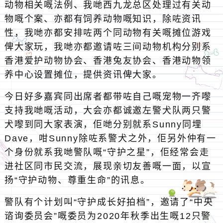
动物相关嘅法例、我哋西九龙总区处理过有关动
物嘅个案、亦都有饲养动物嘅知识，除咗资讯
性，我哋亦都安排咗两个同动物有关嘅摊位游戏
俾大家玩，我哋亦都邀请咗三间动物机构分别系
香港爱护动物协会、香港兔友协会、香港动物领
养中心设置摊位，提供资讯俾大家。
今日好多嘉宾同出席者都带咗自己嘅宠物一齐嚟
支持我哋嘅活动，大会亦都诚邀左警犬队两只警
犬嚟到同大家表演，佢哋分别就系Sunny同埋
Dave，咁Sunny除咗系警犬之外，佢另外仲有一
个身份就系我哋警队嘅“守护之星”，佢经常会走
进社区同市民交流，展现亲切友善嘅一面，以宣
扬“守护动物、尊重生命”的讯息。
警队有个计划叫“守护成长好拍档”，邀请了“中央
谘询委员会”嘅委员为2020年秋季出生嘅12只警