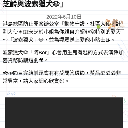
芝齡與波索獵犬🐶」
2022年6月10日
港島總區防止罪案辦公室「動物守護‧社區大使」計
劃大使👩🏻宋芝齡小姐為你親自介紹非常特別的愛犬
～「波索獵犬」🐶，並為觀眾送上愛寵小貼士📝。
波索獵犬🐶「阿Bor」亦會用生鬼有趣的方式去演繹加
密貨幣防騙短劇🎥。
📢📣節目完結前還會有有獎問答環節，獎品🎁🎁🎁非
常豐富，請大家細心欣賞😊。