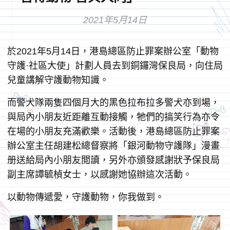
2021年5月14日
於2021年5月14日，港島總區防止罪案辦公室「動物
守護·社區大使」計劃人員去到銅鑼灣保良局，向住局
兒童講解守護動物知識。
而警犬隊兩隻四個月大的黑色拉布拉多警犬亦到場，
與局內小朋友近距離互動接觸，牠們的搞笑行為亦令
在場的小朋友充滿歡樂。活動後，港島總區防止罪案
辦公室主任胡建松總督察將「銀河動物守護隊」漫畫
册送給局內小朋友閲讀，另外亦頒發感謝狀予保良局
副主席譚毓楨女士，以感謝她協辦這次活動。
以動物傳遞愛，守護動物，你我做到。