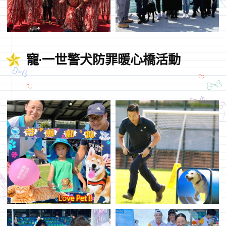
寵‧一世警犬防罪暖心橋活動