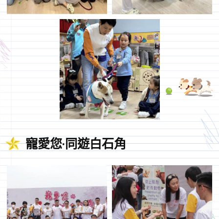
寵愛您‧同遊白石角