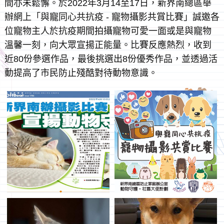
間亦未鬆懈。於2022年3月14至17日，新界南總區舉
辦網上「與寵同心共抗疫 - 寵物攝影共賞比賽」誠邀各
位寵物主人於抗疫期間拍攝寵物可愛一面或是與寵物
溫馨一刻，向大眾宣揚正能量。比賽反應熱烈，收到
近80份參選作品，最後挑選出8份優秀作品，並透過活
動提高了市民防止殘酷對待動物意識。