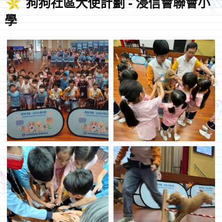
狗狗社區大使計劃 - 浸信會聯會小
學