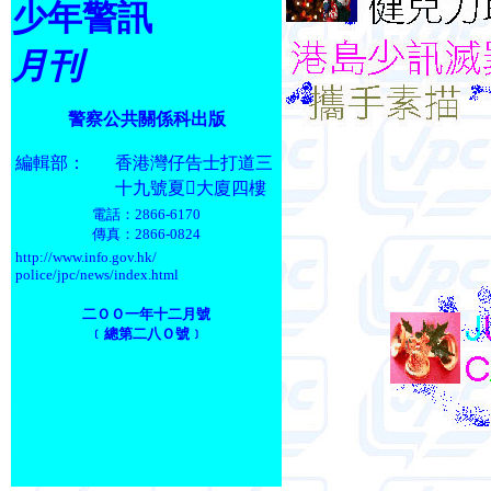
少年警訊
月刊
警察公共關係科出版
編輯部：
香港灣仔告士打道三
十九號夏大廈四樓
電話：2866-6170
傳真：2866-0824
http://www.info.gov.hk/
police/jpc/news/index.html
二ＯＯ一年十二月號
﹝總第二八Ｏ號﹞