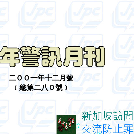
二ＯＯ一年十二月號
﹝總第二八Ｏ號﹞