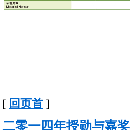
[
回页首
]
二零一四年授勋与嘉奖