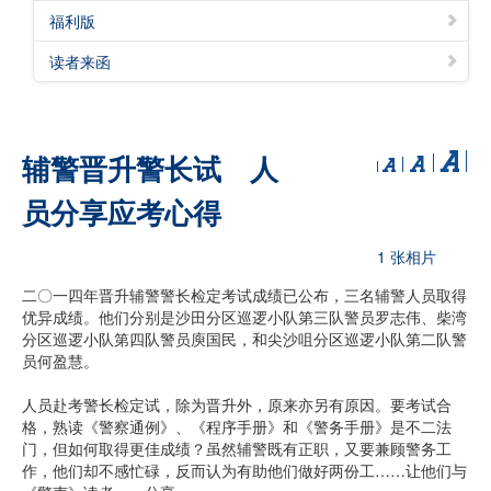
福利版
读者来函
辅警晋升警长试 人
员分享应考心得
1 张相片
二〇一四年晋升辅警警长检定考试成绩已公布，三名辅警人员取得
优异成绩。他们分别是沙田分区巡逻小队第三队警员罗志伟、柴湾
分区巡逻小队第四队警员庾国民，和尖沙咀分区巡逻小队第二队警
员何盈慧。
人员赴考警长检定试，除为晋升外，原来亦另有原因。要考试合
格，熟读《警察通例》、《程序手册》和《警务手册》是不二法
门，但如何取得更佳成绩？虽然辅警既有正职，又要兼顾警务工
作，他们却不感忙碌，反而认为有助他们做好两份工……让他们与