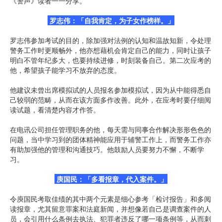
《警声》读者一一分享。
罗志伟：「自我肯定，为子女作榜样。」
罗志伟参加考试的目的，除加强对法例的认知和温故知新，令处理
警务工作时更顺畅外，他亦想藉机会肯定自己的能力，同时让孩子
明白不管年纪多大，也要持续进修，时刻装备自己。第二次应考的
他，希望孩子能学习不放弃的态度。
他建议未曾出席模拟试的人员报名参加模拟试，因为从中能得悉自
己较弱的范畴，从而在该方面多作改善。此外，在应考时要仔细阅
读试题，看清楚内容才作答。
在电讯公司担任管理职务的他，每天需与同事合作解决形形色色的
问题，当中学习到的团体精神能应用于辅警工作上，而警务工作亦
有助加强他的管理和沟通技巧。他鼓励人员要努力不懈，不断学
习。
庾国民：「多看报章，代入案件。」
令庾国民考取佳绩的其中两个元素是细心参考「检讨报告」和多阅
读报章，尤其留意罪案和法庭新闻，并想像若自己是调查案件的人
员，会引用什么条例去执法、犯罪者违反了哪一项条例等，从而刺