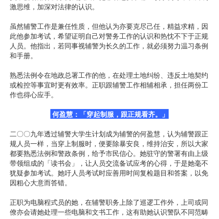
激思维，加深对法律的认识。
虽然辅警工作是兼任性质，但他认为亦要克尽己任，精益求精，因
此他参加考试，希望证明自己对警务工作的认识和热忱不下于正规
人员。他指出，若同事视辅警为长久的工作，就必须努力温习条例
和手册。
熟悉法例令在地政总署工作的他，在处理土地纠纷、违反土地契约
或检控等事宜时更有效率。正职跟辅警工作相辅相承，担任两份工
作也得心应手。
何盈慧：「穿起制服，跟正规看齐。」
二〇〇九年透过辅警大学生计划成为辅警的何盈慧，认为辅警跟正
规人员一样，当穿上制服时，便要除暴安良，维持治安，所以大家
都要熟悉法例和警政条例，给予市民信心。她驻守的警署有由上级
带领组成的「读书会」，让人员交流备试应考的心得，于是她毫不
犹疑参加考试。她吁人员考试时应善用时间复检题目和答案，以免
因粗心大意而答错。
正职为电脑程式员的她，在辅警职务上除了巡逻工作外，上司或同
僚亦会请她处理一些电脑和文书工作，这有助她认识警队不同范畴