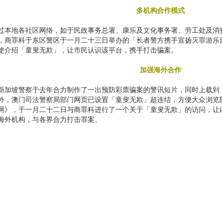
多机构合作模式
过本地各社区网络，如于民政事务总署、康乐及文化事务署、劳工处及消
，商罪科于东区警区于一月二十三日举办的「长者警方携手宣扬灭罪游乐
使介绍「童叟无欺」，让市民认识该平台，携手打击骗案。
加强海外合作
新加坡警察于去年合力制作了一出预防彩票骗案的警讯短片，同时上载到「童
外，澳门司法警察局部门网页已设置「童叟无欺」超连结，方便大众浏览
网》，于一月二十二日与商罪科进行了一个关于「童叟无欺」的访问，让
海外机构，与各界合力打击罪案。