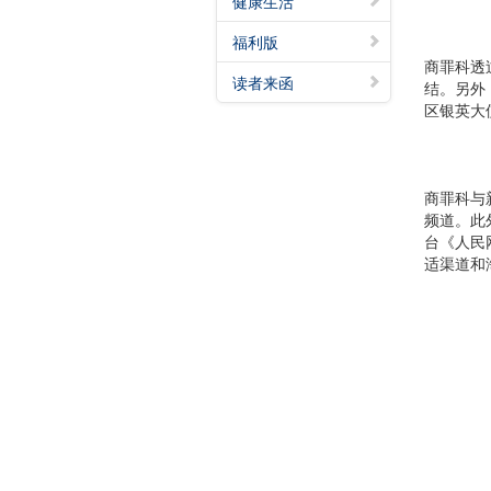
健康生活
福利版
商罪科透
读者来函
结。另外
区银英大
商罪科与
频道。此
台《人民
适渠道和