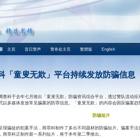
期
主頁
昔日警声
警务处主页
繁體版
English
科「童叟无欺」平台持续发放防骗信息
调查科于去年七月推出「童叟无欺」防骗资讯综合平台，透过警队流动应用程
式以多媒体发放常见骗案的防罪信息。「童叟无欺」的内容会因应骗案趋
防骗短片
呈现骗徒的犯案手法，商罪科制作了多出不同题材的防骗短片。骗案手法
，商罪科正制作新一系列短片，将于本年第二季推出。