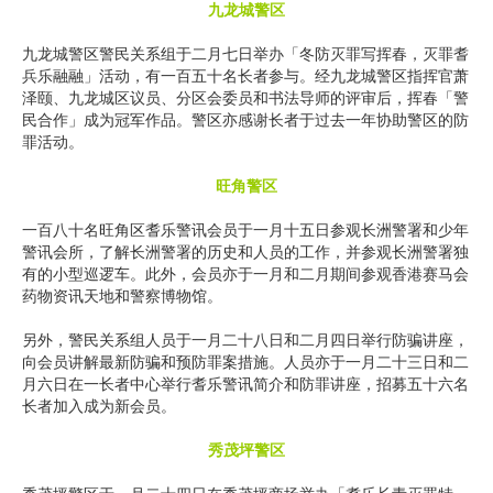
九龙城警区
九龙城警区警民关系组于二月七日举办「冬防灭罪写挥春，灭罪耆
兵乐融融」活动，有一百五十名长者参与。经九龙城警区指挥官萧
泽颐、九龙城区议员、分区会委员和书法导师的评审后，挥春「警
民合作」成为冠军作品。警区亦感谢长者于过去一年协助警区的防
罪活动。
旺角警区
一百八十名旺角区耆乐警讯会员于一月十五日参观长洲警署和少年
警讯会所，了解长洲警署的历史和人员的工作，并参观长洲警署独
有的小型巡逻车。此外，会员亦于一月和二月期间参观香港赛马会
药物资讯天地和警察博物馆。
另外，警民关系组人员于一月二十八日和二月四日举行防骗讲座，
向会员讲解最新防骗和预防罪案措施。人员亦于一月二十三日和二
月六日在一长者中心举行耆乐警讯简介和防罪讲座，招募五十六名
长者加入成为新会员。
秀茂坪警区