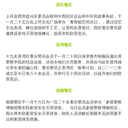
西区警区
上环及西营盘分区委员会联同中西区区议会和中区民政事务处，于
一月二十五日在上环文化广场举办「耆青献艺同乐日」，透过综艺
文化表演、摊位游戏和手工艺，让居民欢度假日。西区耆乐警讯获
邀摆设宣传灭罪游戏摊位，提高市民防罪意识。
荃湾警区
十九名荃湾区耆乐警讯会员于一月二十四日身穿整齐制服应邀出席
警察学院的结业会操。活动令他们大开眼界，亦亲自与处长曾伟雄
分享长者防骗心得。耆乐警讯之荃湾区「银隼计划」自二〇一二年
成立至今已有八十名会员，共举行五十四次活动，以提升他们的防
罪意识。
观塘警区
观塘警区于一月十六日为一百二十名耆乐警讯会员举办「参观警察
博物馆暨冬防家居安全灭罪讲座」。当日会员参观警察博物馆后，
再出席冬防家居安全灭罪讲座，聆听人员讲解近期最常见的罪案手
法和家居保安措施。