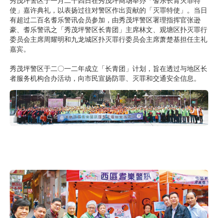
秀茂坪警区于一月二十四日在秀茂坪商场举办「耆乐长青灭罪特
使」嘉许典礼，以表扬过往对警区作出贡献的「灭罪特使」。当日
有超过二百名耆乐警讯会员参加，由秀茂坪警区署理指挥官张逊
豪、耆乐警讯之「秀茂坪警区长青团」主席林文、观塘区扑灭罪行
委员会主席周耀明和九龙城区扑灭罪行委员会主席萧楚基担任主礼
嘉宾。
秀茂坪警区于二〇一二年成立「长青团」计划，旨在透过与地区长
者服务机构合办活动，向市民宣扬防罪、灭罪和交通安全信息。