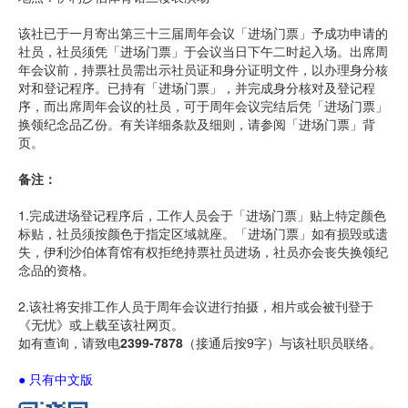
该社已于一月寄出第三十三届周年会议「进场门票」予成功申请的
社员，社员须凭「进场门票」于会议当日下午二时起入场。出席周
年会议前，持票社员需出示社员证和身分证明文件，以办理身分核
对和登记程序。已持有「进场门票」，并完成身分核对及登记程
序，而出席周年会议的社员，可于周年会议完结后凭「进场门票」
换领纪念品乙份。有关详细条款及细则，请参阅「进场门票」背
页。
备注：
1.完成进场登记程序后，工作人员会于「进场门票」贴上特定颜色
标贴，社员须按颜色于指定区域就座。「进场门票」如有损毁或遗
失，伊利沙伯体育馆有权拒绝持票社员进场，社员亦会丧失换领纪
念品的资格。
2.该社将安排工作人员于周年会议进行拍摄，相片或会被刊登于
《无忧》或上载至该社网页。
如有查询，请致电
2399-7878
（接通后按9字）与该社职员联络。
● 只有中文版