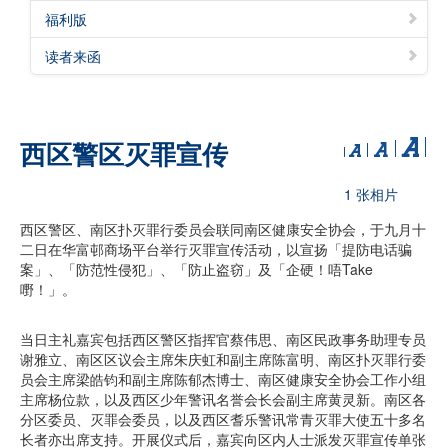
福利版
读者来函
西区警区灭罪宣传
1 张相片
西区警区、南区扑灭罪行委员会联同南区健康安全协会，于九月十
二日在华富邨商场平台举行灭罪宣传活动，以宣扬「提防电话骗
案」、「防范性侵犯」、「防止盗窃」及「企硬！唔Take
嘢！」。
当日主礼嘉宾包括西区警区指挥官蔡伟思、南区民政事务助理专员
谢雅立、南区区议会主席朱庆虹和副主席陈富明、南区扑灭罪行委
员会主席梁皓钧和副主席陈郁杰博士、南区健康安全协会工作小组
主席杨位款，以及西区少年警讯名誉会长会副主席黄灵新。南区各
分区委员、灭罪会委员，以及西区耆乐警讯常青灭罪大使五十多名
长者亦出席支持。开展仪式后，嘉宾向区内人士派发灭罪宣传单张