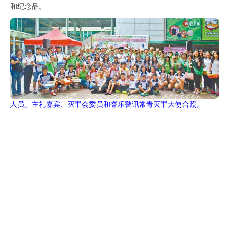
和纪念品。
人员、主礼嘉宾、灭罪会委员和耆乐警讯常青灭罪大使合照。