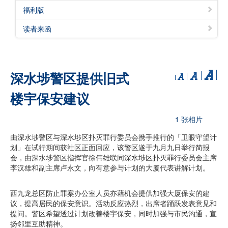
福利版
读者来函
深水埗警区提供旧式
楼宇保安建议
1 张相片
由深水埗警区与深水埗区扑灭罪行委员会携手推行的「卫眼守望计
划」在试行期间获社区正面回应，该警区遂于九月九日举行简报
会，由深水埗警区指挥官徐伟雄联同深水埗区扑灭罪行委员会主席
李汉雄和副主席卢永文，向有意参与计划的大厦代表讲解计划。
西九龙总区防止罪案办公室人员亦藉机会提供加强大厦保安的建
议，提高居民的保安意识。活动反应热烈，出席者踊跃发表意见和
提问。警区希望透过计划改善楼宇保安，同时加强与市民沟通，宣
扬邻里互助精神。