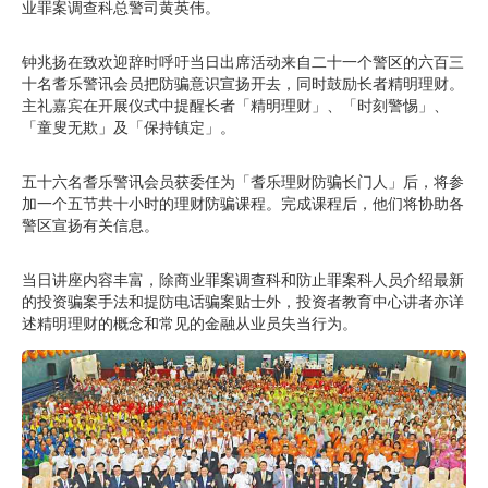
业罪案调查科总警司黄英伟。
钟兆扬在致欢迎辞时呼吁当日出席活动来自二十一个警区的六百三
十名耆乐警讯会员把防骗意识宣扬开去，同时鼓励长者精明理财。
主礼嘉宾在开展仪式中提醒长者「精明理财」、「时刻警惕」、
「童叟无欺」及「保持镇定」。
五十六名耆乐警讯会员获委任为「耆乐理财防骗长门人」后，将参
加一个五节共十小时的理财防骗课程。完成课程后，他们将协助各
警区宣扬有关信息。
当日讲座内容丰富，除商业罪案调查科和防止罪案科人员介绍最新
的投资骗案手法和提防电话骗案贴士外，投资者教育中心讲者亦详
述精明理财的概念和常见的金融从业员失当行为。