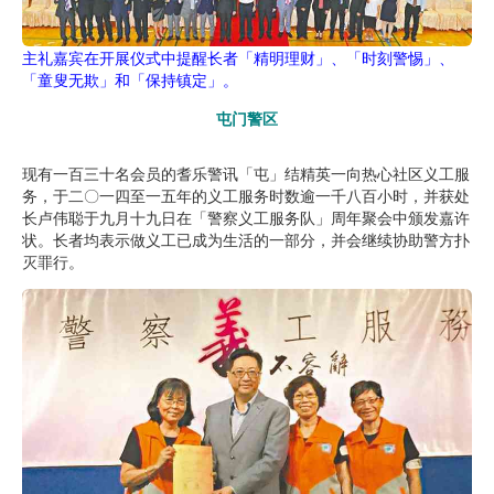
主礼嘉宾在开展仪式中提醒长者「精明理财」、「时刻警惕」、
「童叟无欺」和「保持镇定」。
屯门警区
现有一百三十名会员的耆乐警讯「屯」结精英一向热心社区义工服
务，于二〇一四至一五年的义工服务时数逾一千八百小时，并获处
长卢伟聪于九月十九日在「警察义工服务队」周年聚会中颁发嘉许
状。长者均表示做义工已成为生活的一部分，并会继续协助警方扑
灭罪行。