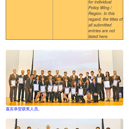
for individual
Policy Wing /
Region. In this
regard, the titles of
all submitted
entries are not
listed here.
嘉宾恭贺获奖人员。