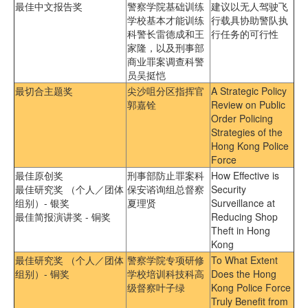
最佳中文报告奖
警察学院基础训练
建议以无人驾驶飞
学校基本才能训练
行载具协助警队执
科警长雷德成和王
行任务的可行性
家隆，以及刑事部
商业罪案调查科警
员吴挺恺
最切合主题奖
尖沙咀分区指挥官
A Strategic Policy
郭嘉铨
Review on Public
Order Policing
Strategies of the
Hong Kong Police
Force
最佳原创奖
刑事部防止罪案科
How Effective is
最佳研究奖 （个人／团体
保安谘询组总督察
Security
组别）- 银奖
夏理贤
Surveillance at
最佳简报演讲奖 - 铜奖
Reducing Shop
Theft in Hong
Kong
最佳研究奖 （个人／团体
警察学院专项研修
To What Extent
组别）- 铜奖
学校培训科技科高
Does the Hong
级督察叶子绿
Kong Police Force
Truly Benefit from