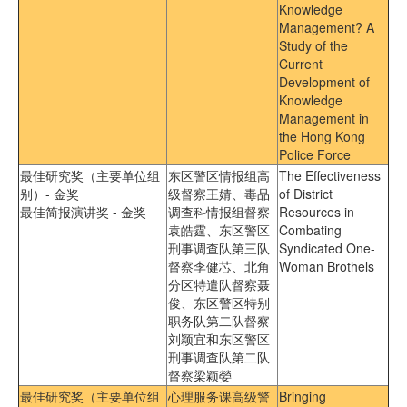
Knowledge
Management? A
Study of the
Current
Development of
Knowledge
Management in
the Hong Kong
Police Force
最佳研究奖（主要单位组
东区警区情报组高
The Effectiveness
别）- 金奖
级督察王婧、毒品
of District
最佳简报演讲奖 - 金奖
调查科情报组督察
Resources in
袁皓霆、东区警区
Combating
刑事调查队第三队
Syndicated One-
督察李健芯、北角
Woman Brothels
分区特遣队督察聂
俊、东区警区特别
职务队第二队督察
刘颖宜和东区警区
刑事调查队第二队
督察梁颖嫈
最佳研究奖（主要单位组
心理服务课高级警
Bringing