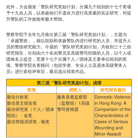
此外，大会颁发「警队研究奖励计划」分属九个组别的十七个奖项
予十九名人员，以表扬他们不遗余力进行高质素的实证研究，对提
升警队的工作效能有极大帮助。
警察学院于去年九月推出第三届「警队研究奖励计划」，主题为
「卓越警政」，藉以鼓励和表扬警队内进行研究的人员，并提升人
员的警政研究能力。今届的「警队研究奖励计划」共收到三十三份
研究报告，分别由六十名由警员至高级警司职级的人员，以个人或
团体名义提交，竞逐十七个分属个人／团体及主要单位组别的奖
项。警察学院名誉顾问（包括学者、专业人士及退休高级警务人
员）进行多轮评审后，最后选出得奖作品。
第三届「警队研究奖励计划」成绩
奖项
得奖人
研究报告题目
最佳分析奖
服务质素监察部
Domestic Violence
最佳英文报告奖
（监察组）1高级
in Hong Kong: A
最佳研究奖（个人／团体
警司曾艳霜
Comparison of the
组别） - 金奖
Characteristics of
最佳简报演讲奖 - 银奖
Cases of Serious
Wounding and
Minor Assault