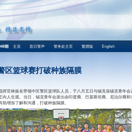
049期
主頁
昔日警声
警务处主页
繁體版
English
警区篮球赛打破种族隔膜
指挥官林振名带领中区警区篮球队人员，于八月五日与锡克庙锡克青年会
正向人生观。当日，锡克青年会派出由印度裔、巴基斯坦裔、尼泊尔裔和
有助增加了解和沟通，打破种族隔膜。