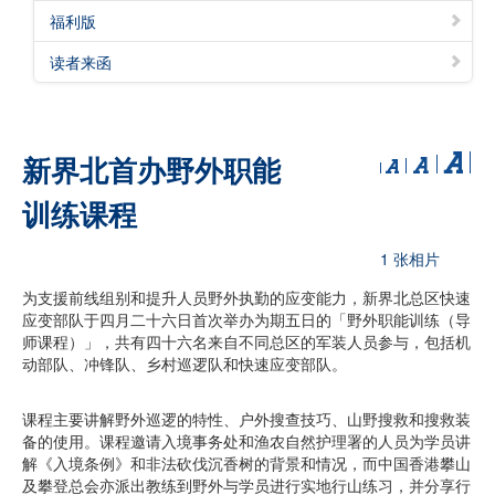
福利版
读者来函
新界北首办野外职能
训练课程
1 张相片
为支援前线组别和提升人员野外执勤的应变能力，新界北总区快速
应变部队于四月二十六日首次举办为期五日的「野外职能训练（导
师课程）」，共有四十六名来自不同总区的军装人员参与，包括机
动部队、冲锋队、乡村巡逻队和快速应变部队。
课程主要讲解野外巡逻的特性、户外搜查技巧、山野搜救和搜救装
备的使用。课程邀请入境事务处和渔农自然护理署的人员为学员讲
解《入境条例》和非法砍伐沉香树的背景和情况，而中国香港攀山
及攀登总会亦派出教练到野外与学员进行实地行山练习，并分享行