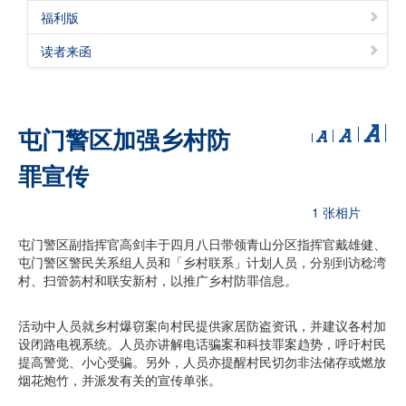
福利版
读者来函
屯门警区加强乡村防
罪宣传
1 张相片
屯门警区副指挥官高剑丰于四月八日带领青山分区指挥官戴雄健、
屯门警区警民关系组人员和「乡村联系」计划人员，分别到访稔湾
村、扫管笏村和联安新村，以推广乡村防罪信息。
活动中人员就乡村爆窃案向村民提供家居防盗资讯，并建议各村加
设闭路电视系统。人员亦讲解电话骗案和科技罪案趋势，呼吁村民
提高警觉、小心受骗。另外，人员亦提醒村民切勿非法储存或燃放
烟花炮竹，并派发有关的宣传单张。