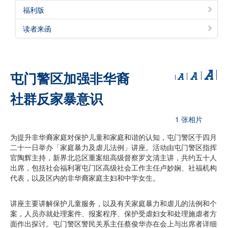
福利版
读者来函
屯门警区加强非华裔
社群反家暴意识
1 张相片
为提升非华裔家庭对保护儿童和家庭和谐的认知，屯门警区于四月
二十一日举办「家庭暴力及虐儿法例」讲座。活动由屯门警区指挥
官陶辉主持，新界北总区重案组高级督察罗文清主讲，共约五十人
出席，包括社会福利署屯门区高级社会工作主任卢妙娴、社福机构
代表，以及区内的非华裔家庭主妇和中学女生。
讲座主要讲解保护儿童服务，以及有关家庭暴力和虐儿的法例和个
案，人员亦就处理案件、报案程序、保护受虐妇女和处理施虐者方
面作出探讨。屯门警区警民关系主任蔡俊华亦在会上与出席者详细