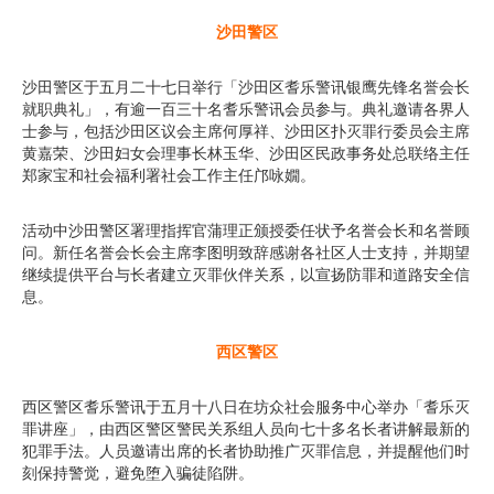
沙田警区
沙田警区于五月二十七日举行「沙田区耆乐警讯银鹰先锋名誉会长
就职典礼」，有逾一百三十名耆乐警讯会员参与。典礼邀请各界人
士参与，包括沙田区议会主席何厚祥、沙田区扑灭罪行委员会主席
黄嘉荣、沙田妇女会理事长林玉华、沙田区民政事务处总联络主任
郑家宝和社会福利署社会工作主任邝咏嫺。
活动中沙田警区署理指挥官蒲理正颁授委任状予名誉会长和名誉顾
问。新任名誉会长会主席李图明致辞感谢各社区人士支持，并期望
继续提供平台与长者建立灭罪伙伴关系，以宣扬防罪和道路安全信
息。
西区警区
西区警区耆乐警讯于五月十八日在坊众社会服务中心举办「耆乐灭
罪讲座」，由西区警区警民关系组人员向七十多名长者讲解最新的
犯罪手法。人员邀请出席的长者协助推广灭罪信息，并提醒他们时
刻保持警觉，避免堕入骗徒陷阱。