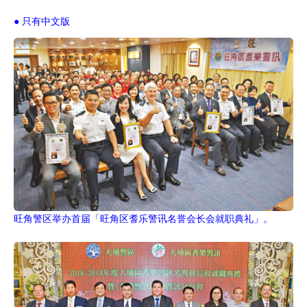
● 只有中文版
旺角警区举办首届「旺角区耆乐警讯名誉会长会就职典礼」。