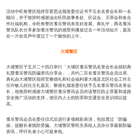
活动中旺角警区指挥官霍思达颁发委任证书予五名名誉会长和一名
顾问，并于致辞时感谢油尖旺民政事务处、区议会、灭罪会和各合
作社福机构，令旺角警区耆乐警讯有良好发展。典礼中，两名耆乐
警讯队长分享参加耆乐警讯的感受和播放过去一年活动短片，嘉宾
在一片欢笑声中度过了一个愉快的上午。
大埔警区
大埔警区于五月二十四日举行「大埔区耆乐警讯名誉会长会就职典
礼暨耆乐警讯防骗资讯分享会」，共约二百名耆乐警讯会员出席。
典礼由大埔警区指挥官黎德礼和社会福利署大埔及北区社会工作主
任许敏儿担任主礼嘉宾。黎德礼颁发委任状予五名耆乐警讯名誉会
长，他致辞时感谢大埔警区耆乐警讯会员对该警区防止罪案和道路
安全推广活动的支持，使区内人士的防罪和交通安全意识得以提
高。
耆乐警讯会员在委任仪式后进行多项精彩表演，包括透过「防骗
操」提醒长者慎防受骗。大埔警区警民关系组人员亦分享最新防骗
资讯，呼吁长者小心可疑来电。