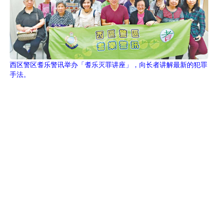
西区警区耆乐警讯举办「耆乐灭罪讲座」，向长者讲解最新的犯罪
手法。