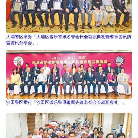
大埔警区举办「大埔区耆乐警讯名誉会长会就职典礼暨耆乐警讯防
骗资讯分享会」。
沙田警区举行「沙田区耆乐警讯银鹰先锋名誉会长就职典礼」。