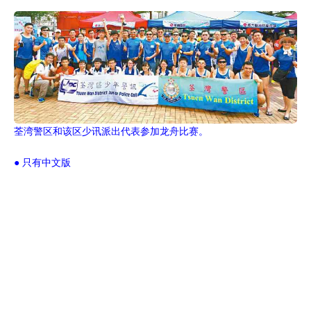
荃湾警区和该区少讯派出代表参加龙舟比赛。
● 只有中文版