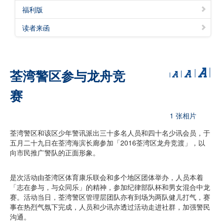
福利版
读者来函
荃湾警区参与龙舟竞
赛
1 张相片
荃湾警区和该区少年警讯派出三十多名人员和四十名少讯会员，于
五月二十九日在荃湾海滨长廊参加「2016荃湾区龙舟竞渡」，以
向市民推广警队的正面形象。
是次活动由荃湾区体育康乐联会和多个地区团体举办，人员本着
「志在参与，与众同乐」的精神，参加纪律部队杯和男女混合中龙
赛。活动当日，荃湾警区管理层团队亦有到场为两队健儿打气，赛
事在热烈气氛下完成，人员和少讯亦透过活动走进社群，加强警民
沟通。