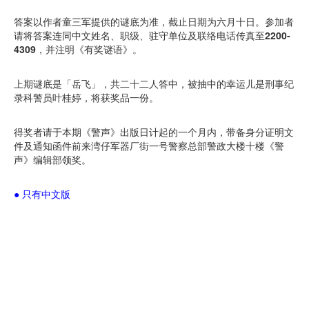
答案以作者童三军提供的谜底为准，截止日期为六月十日。参加者
请将答案连同中文姓名、职级、驻守单位及联络电话传真至
2200-
4309
，并注明《有奖谜语》。
上期谜底是「岳飞」，共二十二人答中，被抽中的幸运儿是刑事纪
录科警员叶桂婷，将获奖品一份。
得奖者请于本期《警声》出版日计起的一个月内，带备身分证明文
件及通知函件前来湾仔军器厂街一号警察总部警政大楼十楼《警
声》编辑部领奖。
● 只有中文版