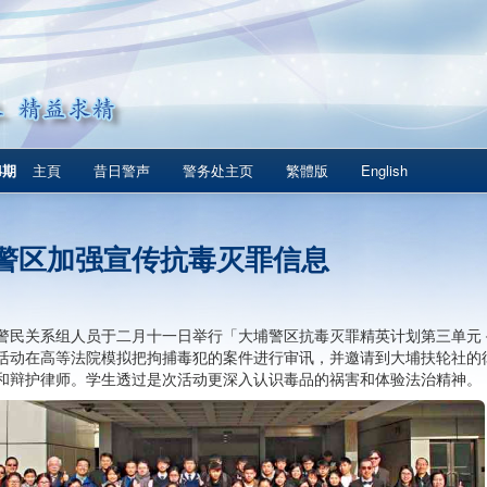
4期
主頁
昔日警声
警务处主页
繁體版
English
警区加强宣传抗毒灭罪信息
警民关系组人员于二月十一日举行「大埔警区抗毒灭罪精英计划第三单元
活动在高等法院模拟把拘捕毒犯的案件进行审讯，并邀请到大埔扶轮社的
和辩护律师。学生透过是次活动更深入认识毒品的祸害和体验法治精神。