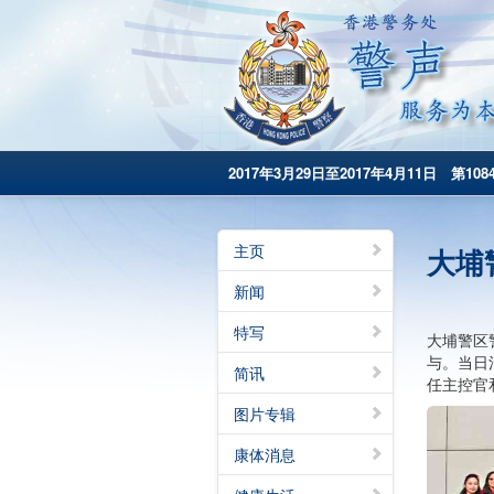
2017年3月29日至2017年4月11日 第108
主页
大埔
新闻
特写
大埔警区
与。当日
简讯
任主控官
图片专辑
康体消息