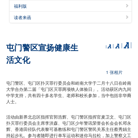
福利版
读者来函
屯门警区宣扬健康生
活文化
1 张相片
屯门警区、屯门区扑灭罪行委员会和岭南大学于二月十八日在岭南
大学合办第二届「屯门区灭罪两项铁人体验日」。活动获区内九间
中学支持，共有四十多名学生、老师和校长参加，当中包括非华裔
人士。
活动由新界北总区指挥官郭浩辉、屯门警区指挥官麦卫文、屯门区
扑灭罪行委员会主席李洪森、屯门区少年警讯荣誉会长会会长邓永
辉、香港田径队代表黎可基教练和屯门警区警民关系主任蔡秀娟主
持起步礼。参与者随即进行单车运动和迷你马拉松，加上警察义工