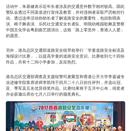
活动中，朱基健表示近年长者涉及的交通意外数字相对较高。因此
警队会透过不同渠道进行宣传及教育，并对违例者采取严厉检控行
动。透过连串活动协助长者了解道路安全的重要性，包括歌唱表
演、椅子舞表演、乐民社交通安全长者队、明我幼稚园歌舞及警察
中国文化学会粤剧曲艺团演出，达致「路上零意外，香港人人爱」
的愿景。
另外，港岛总区交通部道路安全组早前举行「学童道路安全标语及
海报设计比赛」，以提高学童的道路安全意识。比赛收到七十四份
作品，共有十二间小学参加，反应热烈。
港岛总区交通部调查及支援组警司麦聚堂和香港公开大学李嘉诚专
业进修学院客席讲师李凯玮于四月二十八日担任评判，并选出冠、
亚、季军及五名优异得奖作品。比赛结果将于五月中公布，得奖者
亦会获邀出席在七月八日举行的颁奖典礼。