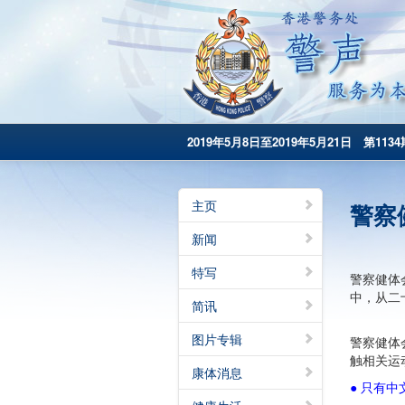
2019年5月8日至2019年5月21日 第1134
主页
警察
新闻
特写
警察健体会成
中，从二
简讯
图片专辑
警察健体
触相关运
康体消息
● 只有中