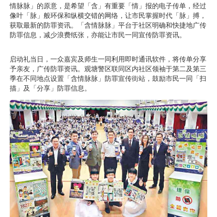
情脉脉」的原意，是希望「含」有重要「情」报的电子传单，经过
像叶「脉」般环保和纵横交错的网络，让市民掌握时代「脉」搏，
获取最新的防罪资讯。「含情脉脉」平台于社区明确和快捷地广传
防罪信息，减少浪费纸张，亦能让市民一同宣传防罪资讯。
启动礼当日，一众嘉宾及师生一同利用即时通讯软件，将传单分享
予亲友，广传防罪资讯。观塘警区联同区内社区领袖于第二及第三
季在不同地点设置「含情脉脉」防罪宣传街站，鼓励市民一同「扫
描」及「分享」防罪信息。