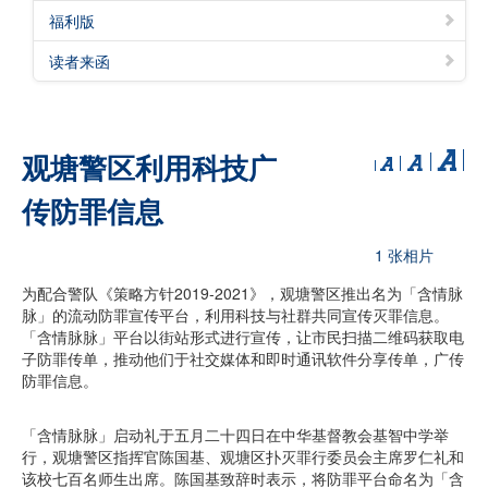
福利版
读者来函
观塘警区利用科技广
传防罪信息
1 张相片
为配合警队《策略方针2019-2021》，观塘警区推出名为「含情脉
脉」的流动防罪宣传平台，利用科技与社群共同宣传灭罪信息。
「含情脉脉」平台以街站形式进行宣传，让市民扫描二维码获取电
子防罪传单，推动他们于社交媒体和即时通讯软件分享传单，广传
防罪信息。
「含情脉脉」启动礼于五月二十四日在中华基督教会基智中学举
行，观塘警区指挥官陈国基、观塘区扑灭罪行委员会主席罗仁礼和
该校七百名师生出席。陈国基致辞时表示，将防罪平台命名为「含