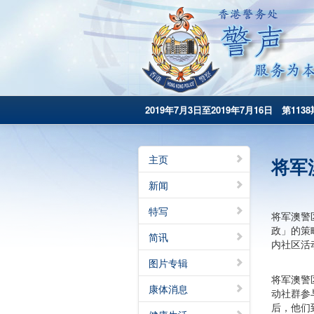
2019年7月3日至2019年7月16日 第1138
主页
将军
新闻
特写
将军澳警
政」的策
简讯
内社区活
图片专辑
将军澳警
康体消息
动社群参
后，他们