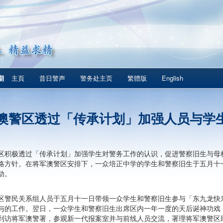
期
主頁
昔日警声
警务处主页
繁體版
English
澳警区透过「传承计划」加强人员与学
区积极透过「传承计划」加强学生对警务工作的认识，促进警察旧生与母
略方针。在将军澳警区安排下，一众培正中学的学生和警察旧生于五月十
动。
区警民关系组人员于五月十一日带领一众学生和警察旧生参与「东九龙快乐
与的工作。翌日，一众学生和警察旧生出席区内一年一度的天后诞神功戏
到访将军澳警署，参观新一代报案室并与前线人员交流，署理将军澳警区