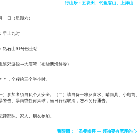
行山乐：五块田、钓鱼翁山、上洋山
月一日（星期六）
：早上九时
：钻石山91号巴士站
鱼翁郊游径→大庙湾（布袋澳海鲜餐）
＊＊，全程约三个半小时。
一）参加者须自负个人安全。（二）请自备干粮及食水、晴雨具、小电筒
暴警告、暴雨或任何风球，当日行程取消，恕不另行通告。
纪律部队、家人、朋友参加。
警醒团：「圣餐崇拜 — 领袖要有宽厚的心