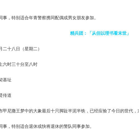
。
同事，特别适合年青警察携同配偶或男女朋友参加。
精兵团：「从但以理书看末世」
月二十八日（星期二）
上六时三十分至八时
契基址
贤传道
布甲尼撒王梦中的大象最后十只脚趾半泥半铁，已经应验了今日的世代，
同事，特别适合退休或快将退休的警队同事参加。