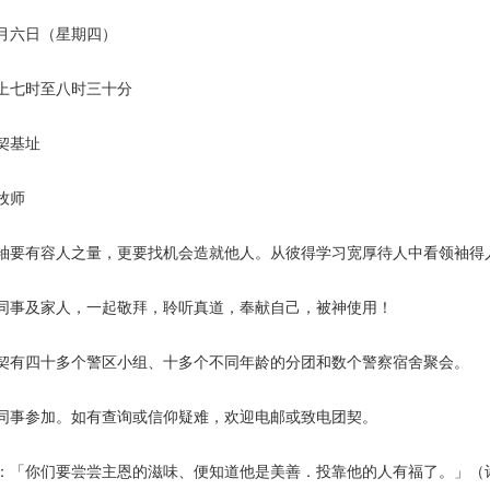
月六日（星期四）
上七时至八时三十分
契基址
牧师
袖要有容人之量，更要找机会造就他人。从彼得学习宽厚待人中看领袖得
同事及家人，一起敬拜，聆听真道，奉献自己，被神使用！
契有四十多个警区小组、十多个不同年龄的分团和数个警察宿舍聚会。
同事参加。如有查询或信仰疑难，欢迎电邮或致电团契。
：「你们要尝尝主恩的滋味、便知道他是美善．投靠他的人有福了。」（诗篇