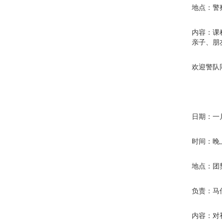
地点：警
内容：课
亲子、朋
欢迎警队
日期：一
时间：晚
地点：团
负责：马
内容：对