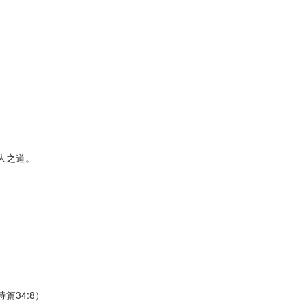
人之道。
34:8）