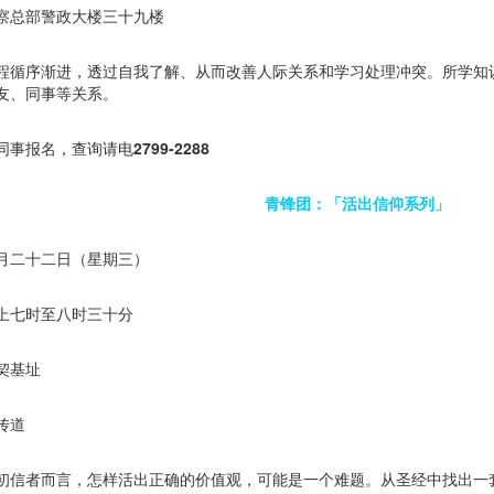
察总部警政大楼三十九楼
程循序渐进，透过自我了解、从而改善人际关系和学习处理冲突。所学知
友、同事等关系。
同事报名，查询请电
2799-2288
青锋团：「活出信仰系列」
月二十二日（星期三）
上七时至八时三十分
契基址
传道
初信者而言，怎样活出正确的价值观，可能是一个难题。从圣经中找出一