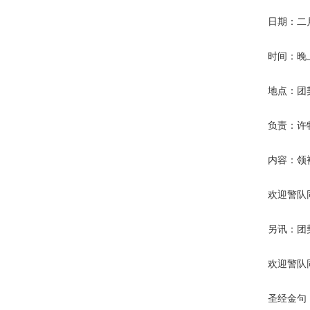
日期：二
时间：晚
地点：团
负责：许
内容：领
欢迎警队
另讯：团
欢迎警队
圣经金句