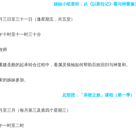
姊妹小组查经：从《以斯拉记》看与神重修
月三日至三十一日（逢星期五，共五堂）
午十时至十一时三十分
牧师
重建圣殿的起承转合过程中，看属灵领袖如何帮助百姓回归与神复和。
家的姊妹参加。
总部团：「亲密之旅」课程（第一季）
月至三月（每月第三及第四个星期三）
午一时至二时