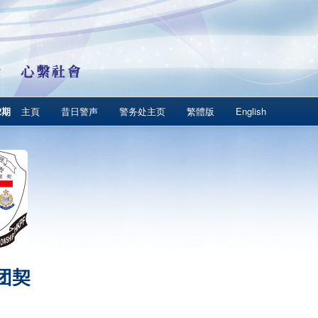
2期
主頁
昔日警声
警务处主页
繁體版
English
团契