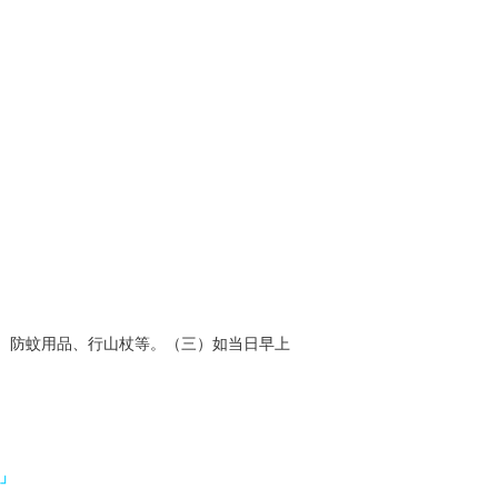
、防蚊用品、行山杖等。（三）如当日早上
」