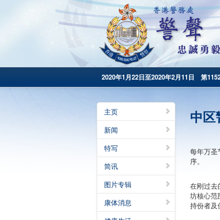
2020年1月22日至2020年2月11日 第115
主页
中区
新闻
特写
每年万圣
序。
简讯
图片专辑
在刚过去
坊核心范
康体消息
持份者及