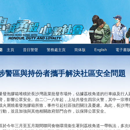
期
主頁
昔日警聲
警務處主頁
简体版
English
電子書
埗警區與持份者攜手解決社區安全問題
量發泡膠箱堆積於長沙灣蔬菜批發市場外，佔據荔枝角道的行車線及行人
脅，影響公眾安全。自二〇一八年起，上址共發生四宗火警，其中一宗導
或火屑燒着發泡膠箱所致，事件引起社區強烈關注及憂慮。為此，長沙灣
行動，並且加強與其他相關政府部門合作，以保障公眾安全。
區於今年三月至五月期間聯同食物環境衞生署到荔枝角道一帶執法，多次