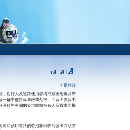
版
1 張相片
路，對行人及道路使用者構成嚴重阻礙及帶
致一輛中型貨車遭嚴重焚毀。四宗火警皆由
分區針對有關的發泡膠箱持有人及貨車司機
向違法佔用道路的發泡膠回收商發出口頭警