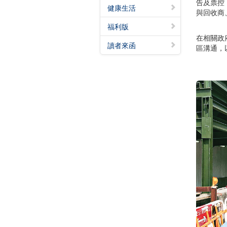
告及票控
健康生活
與回收商
福利版
在相關政
讀者來函
區溝通，