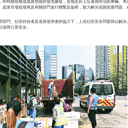
，即時移除構成道路危險的發泡膠箱，並拖走於上址違例停泊的車輛。考
、蔬菜市場批發商及有關部門進行聯繫及協商，致力解決道路阻塞問題，
府部門、社區持份者及道路使用者的協力下，上述社區安全問題得以解決
以保障公眾安全。