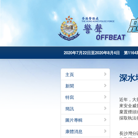
2020年7月22日至2020年8月4日 第1164
主頁
深水
新聞
特寫
近年，大
來安全威
簡訊
棄置煙頭
採取執法
圖片專輯
康體消息
長沙灣分