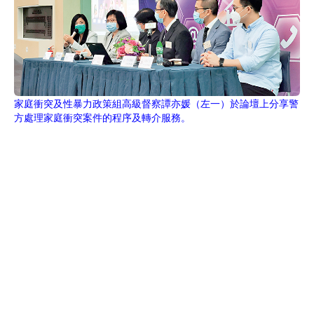
家庭衝突及性暴力政策組高級督察譚亦媛（左一）於論壇上分享警
方處理家庭衝突案件的程序及轉介服務。