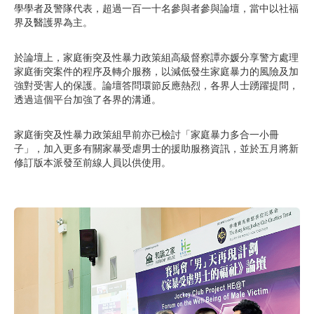
學學者及警隊代表，超過一百一十名參與者參與論壇，當中以社福
界及醫護界為主。
於論壇上，家庭衝突及性暴力政策組高級督察譚亦媛分享警方處理
家庭衝突案件的程序及轉介服務，以減低發生家庭暴力的風險及加
強對受害人的保護。論壇答問環節反應熱烈，各界人士踴躍提問，
透過這個平台加強了各界的溝通。
家庭衝突及性暴力政策組早前亦已檢討「家庭暴力多合一小冊
子」，加入更多有關家暴受虐男士的援助服務資訊，並於五月將新
修訂版本派發至前線人員以供使用。