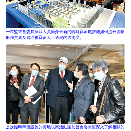
一眾監警會委員聽取人員簡介最新的臨時羈留處措施如何提升警隊
服務質素及處理被羈留人士過程的透明度。
是次臨時羈留設施的實地視察活動讓監警會委員更深入了解相關的