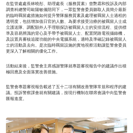
在監管處處長林曉彤、助理處長（服務質素）曾艷霜和投訴及內部
調查科總警司歐陽敏儀陪同下，一眾監警會委員聽取人員簡介最新
的臨時羈留處措施如何提升警隊服務質素及處理被羈留人士過程的
透明度，包括增加值日官的人數、為要求接受治療的被羈留人士成
立護送隊、調配額外人手理順探訪被羈留人士的安排流程、提供標
準及容易辨識的背心及手帶予被羈留人士、配置閉路電視攝錄機，
及設置具審核追蹤功能的中央電腦系統，適時及準確記錄被羈留人
士的活動及去向。是次臨時羈留設施的實地視察活動讓監警會委員
更深入了解相關的優化工作。
活動結束後，監警會主席感謝警隊就專題審視報告中的建議作出積
極回應及全面落實改善措施。
監警會專題審視報告載述了五十二項有關改善警隊常規和程序的建
議。投訴警察課會就有關建議，按現行機制在聯席會議中向監警會
匯報進度。