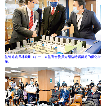
監管處處長林曉彤（右一）向監警會委員介紹臨時羈留處的優化措
施。