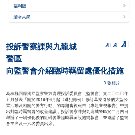
福利版
讀者來函
投訴警察課與九龍城
警區
向監警會介紹臨時羈留處優化措施
3 張相片
為積極回應獨立監察警方處理投訴委員會（監警會）於二〇二〇年
五月發表「關於2019年6月起《逃犯條例》修訂草案引發的大型公
眾活動及相關的警方行動」的專題審視報告（專題審視報告）中提
出對臨時羈留處的改善建議，投訴警察課與九龍城警區於二月四日
舉辦了一場優化後的紅磡警署臨時羈留設施簡報會，並邀請了監警
會主席及十六名委員出席。