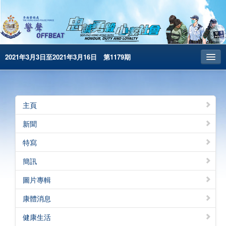
2021年3月3日至2021年3月16日 第1179期
主頁
昔日警聲
主頁
警務處主頁
新聞
简体版
特寫
English
簡訊
電子書版
圖片專輯
警聲特刊
康體消息
健康生活