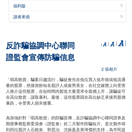
福利版
讀者來函
反詐騙協調中心聯同
證監會宣傳防騙信息
2 張相片
「唱高散貨」騙案日趨流行，騙徒會先在低位買入低市值或低流通
量的股票，然後假扮知名股評人或俊男美女，在社交媒體上向受害
人推介這些股票，在短時間內製造大量需求令股價上升，讓騙徒可
在高位散貨，謀取暴利。最後，這些股票因在高位缺乏承接而股價
暴跌，令受害人損失慘重。
為加強針對「唱高散貨」的防騙宣傳，反詐騙協調中心聯同證券及
期貨事務監察委員會（證監會）於二月製作防騙短片。是次製作得
到四位股評人石鏡泉、郭思治、沈振盈及黃瑋傑的支持，為市民提