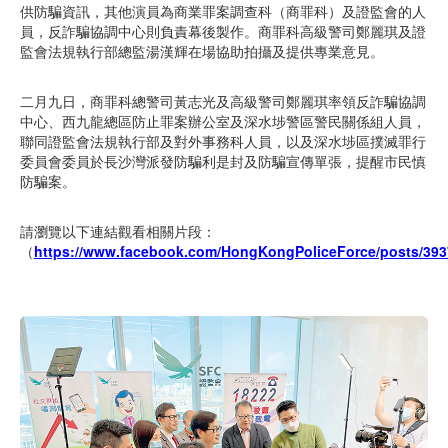
供防騙資訊，其他演員為商業罪案調查科（商罪科）及證監會的人
員，反詐騙協調中心則負責幕後製作。商罪科高級警司鄭麗琪及證
監會法規執行部總監湯漢輝在場協助拍攝及提供專業意見。
二月九日，商罪科總警司黃志光及高級警司鄭麗琪率領反詐騙協調
中心、西九龍總區防止罪案辦公室及深水埗警區警民關係組人員，
聯同證監會法規執行部及對外事務科人員，以及深水埗區撲滅罪行
委員會委員於長沙灣派發防騙利是封及防騙宣傳單張，提醒市民慎
防騙案。
請瀏覽以下連結觀看相關片段：
（
https://www.facebook.com/HongKongPoliceForce/posts/39