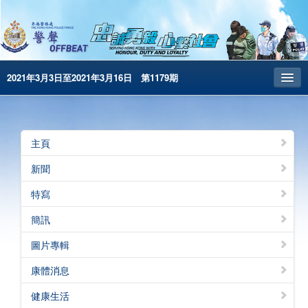
2021年3月3日至2021年3月16日 第1179期
主頁
昔日警聲
主頁
警務處主頁
新聞
简体版
特寫
English
簡訊
電子書版
圖片專輯
警聲特刊
康體消息
健康生活