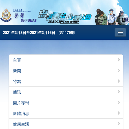
2021年3月3日至2021年3月16日 第1179期
主頁
昔日警聲
主頁
警務處主頁
新聞
简体版
特寫
English
簡訊
電子書版
圖片專輯
警聲特刊
康體消息
健康生活