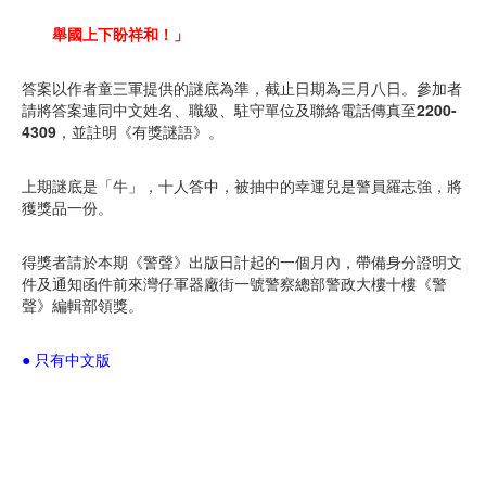
舉國上下盼祥和！」
答案以作者童三軍提供的謎底為準，截止日期為三月八日。參加者
請將答案連同中文姓名、職級、駐守單位及聯絡電話傳真至
2200-
4309
，並註明《有獎謎語》。
上期謎底是「牛」，十人答中，被抽中的幸運兒是警員羅志強，將
獲獎品一份。
得獎者請於本期《警聲》出版日計起的一個月內，帶備身分證明文
件及通知函件前來灣仔軍器廠街一號警察總部警政大樓十樓《警
聲》編輯部領獎。
● 只有中文版