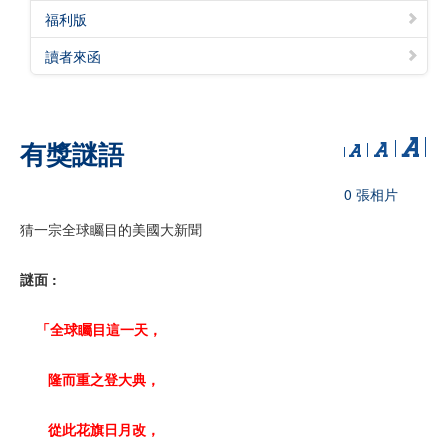
福利版
讀者來函
有獎謎語
0 張相片
猜一宗全球矚目的美國大新聞
謎面 :
「全球矚目這一天，
隆而重之登大典，
從此花旗日月改，