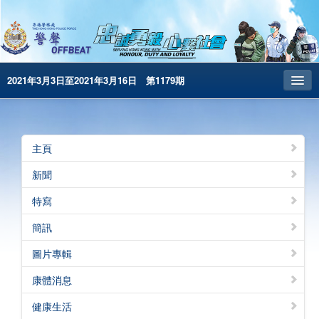
2021年3月3日至2021年3月16日 第1179期
主頁
昔日警聲
主頁
警務處主頁
新聞
简体版
特寫
English
簡訊
電子書版
圖片專輯
警聲特刊
康體消息
健康生活