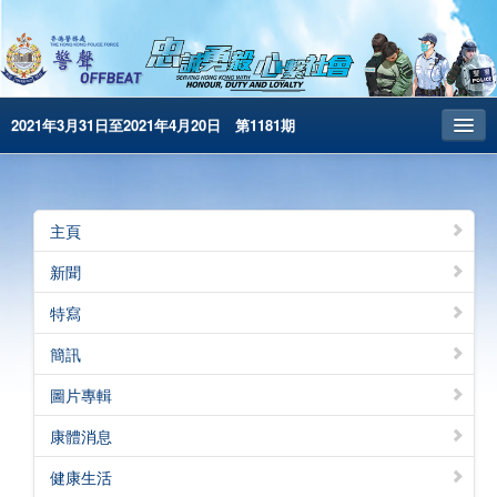
2021年3月31日至2021年4月20日 第1181期
主頁
昔日警聲
主頁
警務處主頁
新聞
简体版
特寫
English
簡訊
電子書版
圖片專輯
警聲特刊
康體消息
健康生活