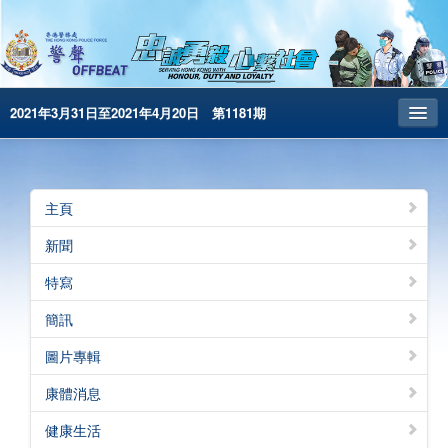
2021年3月31日至2021年4月20日 第1181期
主頁
昔日警聲
主頁
警務處主頁
新聞
简体版
特寫
English
簡訊
電子書版
圖片專輯
警聲特刊
康體消息
健康生活