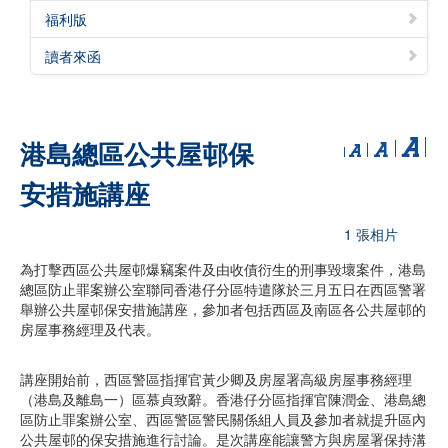
福利版
讀者來函
港島總區公共屋邨保
安措施講座
1 張相片
為打擊西區公共屋邨爆竊案件及由收債衍生的刑事毀壞案件，港島
總區防止罪案辦公室聯同香港仔分區特遣隊於三月五日在西區警署
舉辦公共屋邨保安措施講座，參加者包括西區及南區各公共屋邨的
房屋事務經理及代表。
講座開始前，西區警區指揮官黃少卿及房屋署高級房屋事務經理
（港島及離島一）區慕貞致辭。香港仔分區指揮官陳潤金、港島總
區防止罪案辦公室、西區警區警民關係組人員及參加者就提升區內
公共屋邨的保安措施進行討論。是次講座能讓警方與房屋署保持溝