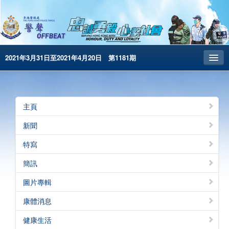
2021年3月31日至2021年4月20日 第1181期
主頁
昔日警聲
主頁
警務處主頁
新聞
简体版
特寫
English
簡訊
電子書版
圖片專輯
警聲特刊
康體消息
健康生活