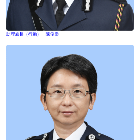
助理處長（行動） 陳俊燊