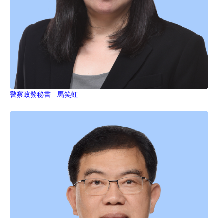
警察政務秘書 馬笑虹