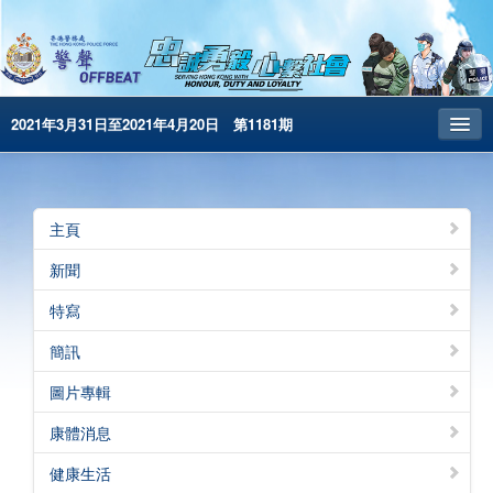
2021年3月31日至2021年4月20日 第1181期
主頁
昔日警聲
主頁
警務處主頁
新聞
简体版
特寫
English
簡訊
電子書版
圖片專輯
警聲特刊
康體消息
健康生活