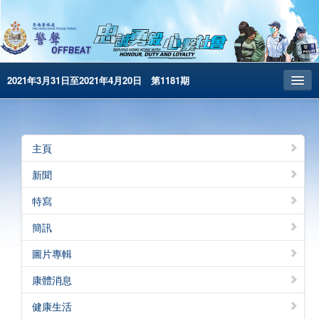
2021年3月31日至2021年4月20日 第1181期
主頁
昔日警聲
主頁
警務處主頁
新聞
简体版
特寫
English
簡訊
電子書版
圖片專輯
警聲特刊
康體消息
健康生活