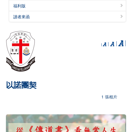
福利版
讀者來函
以諾團契
1 張相片