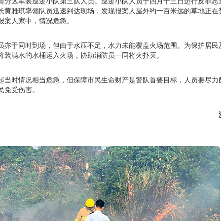
角分区军装巡逻小队第三队人员。巡逻小队人员于四月十三日进行反罪恶
长黄雅琪率领队员迅速到达现场，发现报案人屋外约一百米远的草地正在
报案人家中，情况危急。
员亦于同时到场，但由于水压不足，水力未能覆盖火场范围。为保护居民
将装满水的水桶运入火场，协助消防员一同将火扑灭。
起当时情况相当危急，但保障市民生命财产是警队首要目标，人员要尽力
民免受伤害。