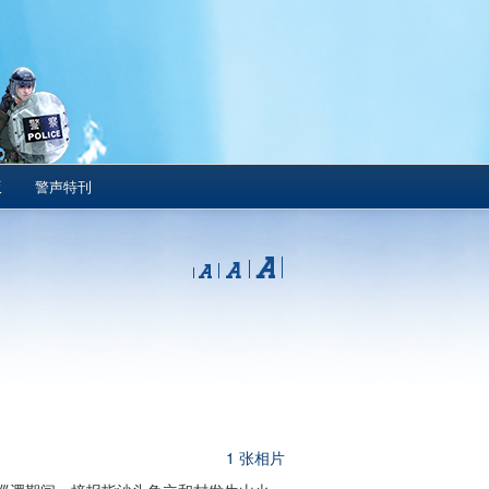
版
警声特刊
1 张相片