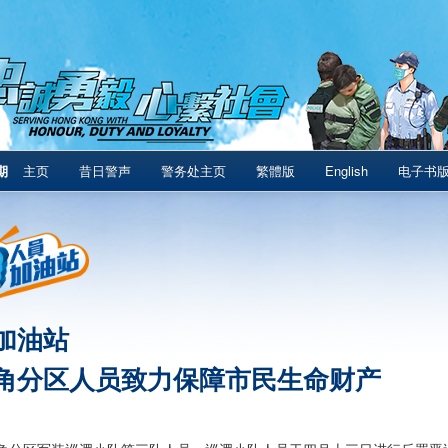
期
主页
昔日警声
警务处主页
繁體版
English
电子书
加油站
角分区人员致力保障市民生命财产