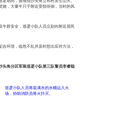
巡逻期间，接报指沙头角立和村发生山火。
焚烧，大量牛只于附近受惊徘徊，当时的风
及牛群安全，巡逻小队人员立刻向附近居民
配合环境，临危不乱并及时想出应对方法，
沙头角分区军装巡逻小队第三队警员李睿聪
巡逻小队人员将装满水的水桶运入火
场，协助消防员将火扑灭。