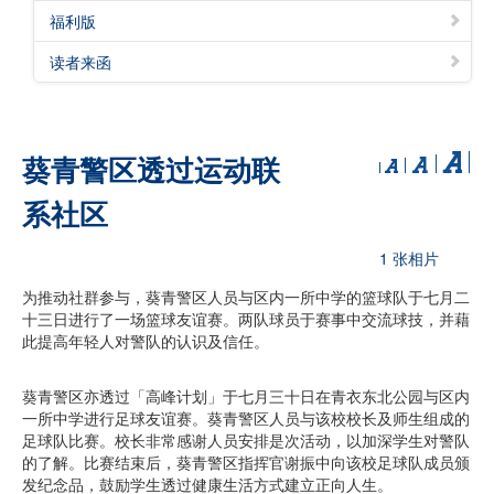
福利版
读者来函
葵青警区透过运动联
系社区
1 张相片
为推动社群参与，葵青警区人员与区内一所中学的篮球队于七月二
十三日进行了一场篮球友谊赛。两队球员于赛事中交流球技，并藉
此提高年轻人对警队的认识及信任。
葵青警区亦透过「高峰计划」于七月三十日在青衣东北公园与区内
一所中学进行足球友谊赛。葵青警区人员与该校校长及师生组成的
足球队比赛。校长非常感谢人员安排是次活动，以加深学生对警队
的了解。比赛结束后，葵青警区指挥官谢振中向该校足球队成员颁
发纪念品，鼓励学生透过健康生活方式建立正向人生。