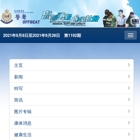
2021年9月8日至2021年9月28日 第1192期
主页
昔日警声
主页
警务处主页
新闻
繁體版
特写
English
简讯
电子书版
图片专辑
警声特刊
康体消息
健康生活