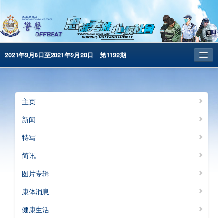
2021年9月8日至2021年9月28日 第1192期
主页
昔日警声
主页
警务处主页
新闻
繁體版
特写
English
简讯
电子书版
图片专辑
警声特刊
康体消息
健康生活