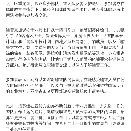
队、区重案组、铁路应变部队、警犬队及警队护送组。参加者亦在
体能教官的指导下，体验入职体能测试的项目。处长萧泽颐亦有出
席活动并与参加者交流。
辅警支援课亦于八月七日及十四日举办「辅警招募体验日」，共吸
引了150名地区人士、保险业界人士、旅游业界人士、「警队学长
计划」和「警队学长计划（内地／海外网络）」的成员，以及「辅
警大学生计划」学员的朋友参与。当日有辅警工作、入职要求与训
练的简介、装备展示、遇抗控制演练及步操示范等活动，亦安排参
加者进行模拟体能测试，让他们了解加入辅警的体能要求并评估自
身能力。参加者更与在职辅警交流，以深入了解辅警工作。
参加者表示活动有助加深对辅警队的认识，亦能感受辅警人员在公
余时间服务社会的决心，以及与正规人员维持治安和维护国家安全
的专业精神。不少参加者更即场递交辅警职位申请表格。
此外，招募组在宣传方面亦不断创新，于八月推出一系列以「你的
警队」作主题的短片，邀请现职警务人员分享加入警队的得着。招
募组更推出「警『募』直播」节目，以崭新方式与年轻人互动并解
答有关警队或投考等疑问，在八月二十一日播出的首集节目更邀请
了处长担任嘉宾。