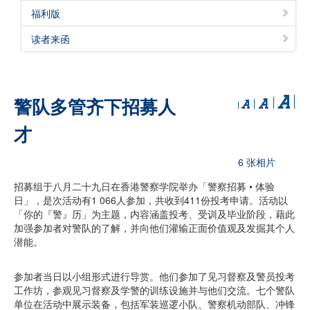
福利版
读者来函
警队多管齐下招募人
才
6 张相片
招募组于八月二十九日在香港警察学院举办「警察招募 • 体验
日」，是次活动有1 066人参加，共收到411份投考申请。活动以
「你的『警』历」为主题，内容涵盖投考、受训及毕业阶段，藉此
加强参加者对警队的了解，并向他们灌输正面价值观及发掘其个人
潜能。
参加者当日以小组形式进行导赏。他们参加了见习督察及警员投考
工作坊，参观见习督察及学警的训练设施并与他们交流。七个警队
单位在活动中展示装备，包括军装巡逻小队、警察机动部队、冲锋