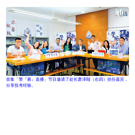
首集「警『募』直播」节目邀请了处长萧泽颐（右四）担任嘉宾，
分享投考经验。