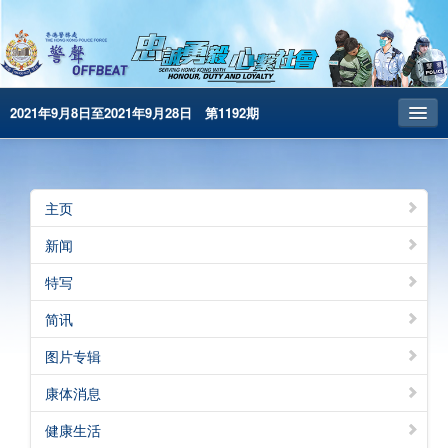
2021年9月8日至2021年9月28日 第1192期
主页
昔日警声
主页
警务处主页
新闻
繁體版
特写
English
简讯
电子书版
图片专辑
警声特刊
康体消息
健康生活