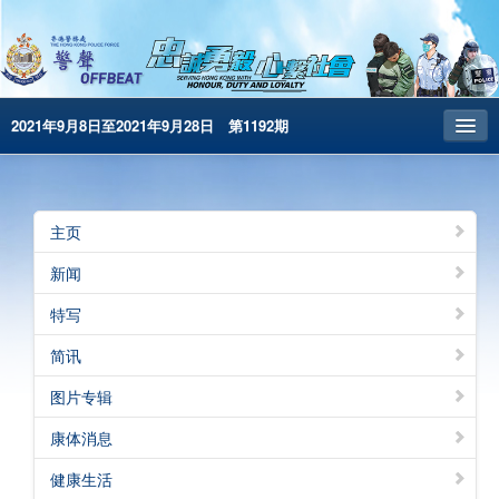
2021年9月8日至2021年9月28日 第1192期
主页
昔日警声
主页
警务处主页
新闻
繁體版
特写
English
简讯
电子书版
图片专辑
警声特刊
康体消息
健康生活