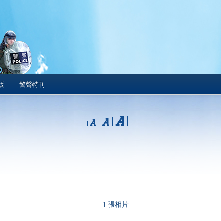
版
警聲特刊
1 張相片