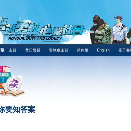
7期
主頁
昔日警聲
警務處主頁
简体版
English
電子書
你要知答案