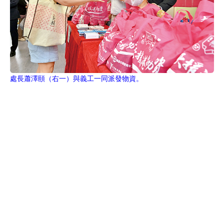
處長蕭澤頤（右一）與義工一同派發物資。