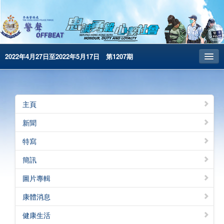
2022年4月27日至2022年5月17日 第1207期
主頁
昔日警聲
主頁
警務處主頁
新聞
简体版
特寫
English
簡訊
電子書版
圖片專輯
警聲特刊
康體消息
健康生活