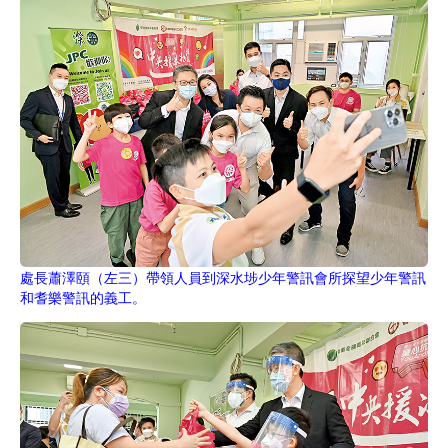
處長蕭澤頤（左三）帶領人員到深水埗少年警訊會所探望少年警訊
和耆樂警訊的義工。