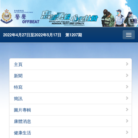
2022年4月27日至2022年5月17日 第1207期
主頁
昔日警聲
主頁
警務處主頁
新聞
简体版
特寫
English
簡訊
電子書版
圖片專輯
警聲特刊
康體消息
健康生活